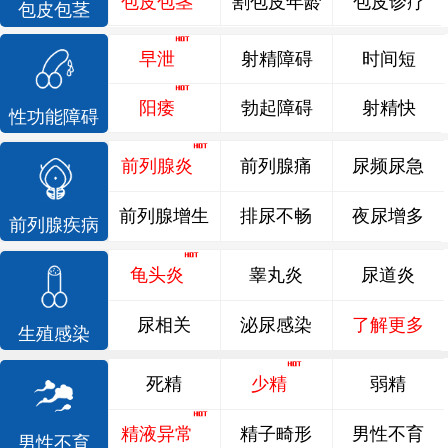
包皮包茎
割包皮年龄
包皮诊疗
包皮包茎
早泄
射精障碍
时间短
阳痿
勃起障碍
射精快
性功能障碍
前列腺炎
前列腺痛
尿频尿急
前列腺增生
排尿不畅
夜尿增多
前列腺疾病
龟头炎
睾丸炎
尿道炎
尿相关
泌尿感染
了解更多
生殖感染
死精
少精
弱精
精液异常
精子畸形
男性不育
男性不育