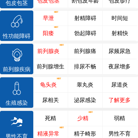
包皮包茎
割包皮年龄
包皮诊疗
包皮包茎
早泄
射精障碍
时间短
阳痿
勃起障碍
射精快
性功能障碍
前列腺炎
前列腺痛
尿频尿急
前列腺增生
排尿不畅
夜尿增多
前列腺疾病
龟头炎
睾丸炎
尿道炎
尿相关
泌尿感染
了解更多
生殖感染
死精
少精
弱精
精液异常
精子畸形
男性不育
男性不育