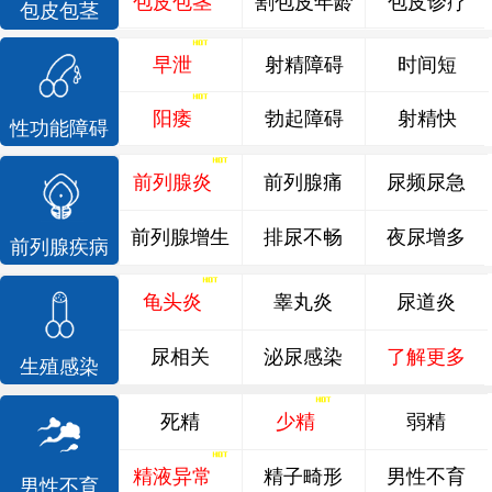
包皮包茎
割包皮年龄
包皮诊疗
包皮包茎
早泄
射精障碍
时间短
阳痿
勃起障碍
射精快
性功能障碍
前列腺炎
前列腺痛
尿频尿急
前列腺增生
排尿不畅
夜尿增多
前列腺疾病
龟头炎
睾丸炎
尿道炎
尿相关
泌尿感染
了解更多
生殖感染
死精
少精
弱精
精液异常
精子畸形
男性不育
男性不育