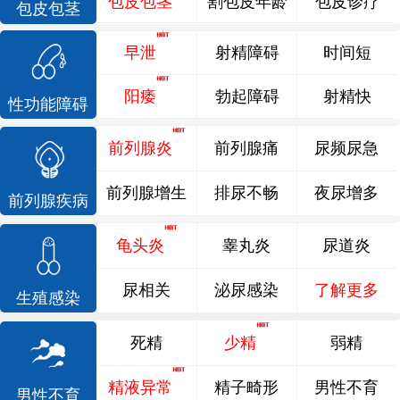
包皮包茎
割包皮年龄
包皮诊疗
包皮包茎
早泄
射精障碍
时间短
阳痿
勃起障碍
射精快
性功能障碍
前列腺炎
前列腺痛
尿频尿急
前列腺增生
排尿不畅
夜尿增多
前列腺疾病
龟头炎
睾丸炎
尿道炎
尿相关
泌尿感染
了解更多
生殖感染
死精
少精
弱精
精液异常
精子畸形
男性不育
男性不育