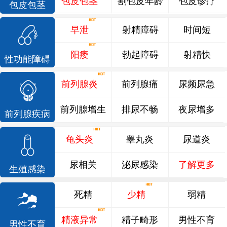
包皮包茎
割包皮年龄
包皮诊疗
包皮包茎
早泄
射精障碍
时间短
阳痿
勃起障碍
射精快
性功能障碍
前列腺炎
前列腺痛
尿频尿急
前列腺增生
排尿不畅
夜尿增多
前列腺疾病
龟头炎
睾丸炎
尿道炎
尿相关
泌尿感染
了解更多
生殖感染
死精
少精
弱精
精液异常
精子畸形
男性不育
男性不育