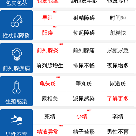
包皮包茎
割包皮年龄
包皮诊疗
包皮包茎
早泄
射精障碍
时间短
阳痿
勃起障碍
射精快
性功能障碍
前列腺炎
前列腺痛
尿频尿急
前列腺增生
排尿不畅
夜尿增多
前列腺疾病
龟头炎
睾丸炎
尿道炎
尿相关
泌尿感染
了解更多
生殖感染
死精
少精
弱精
精液异常
精子畸形
男性不育
男性不育