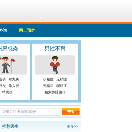
咨询
网上预约
泌尿感染
男性不育
道炎
|
睾丸炎
少精症
|
无精症
胱炎
|
龟头炎
死精症
|
弱精症
精囊炎
精索静脉曲张
推荐医生
更多>>