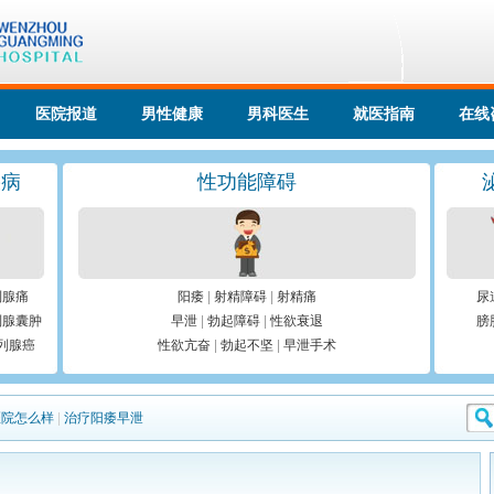
医院报道
男性健康
男科医生
就医指南
在线
疾病
性功能障碍
列腺痛
阳痿
|
射精障碍
|
射精痛
尿
列腺囊肿
早泄
|
勃起障碍
|
性欲衰退
膀
列腺癌
性欲亢奋
|
勃起不坚
|
早泄手术
医院怎么样
|
治疗阳痿早泄