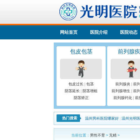
网站首页
医院介绍
医院动态
包皮包茎
前列腺
包皮过长
|
包茎
前列腺炎
|
前
阴茎延长
|
阴茎增粗
前列腺增生
|
前
阴茎矫正
前列腺钙化
|
前
热门搜索
温州男科医院哪家好
|
温州光明
当前位置：
男性不育
>
无精
>