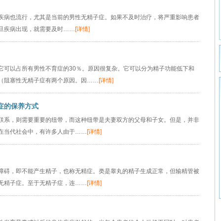
疾病也流行，尤其是当前的男性无精子症。如果不及时治疗，将严重影响患者
旦疾病出现，就需要及时……
[详情]
它可以占所有男性不育症的30％。原因很复杂。它可以分为精子功能低下和
（阻塞性无精子症有两个原因。因……
[详情]
症的保养方式
联系，则需要重要的纽带，而这种纽带是夫妻双方的父母和子女。但是，并非
在当代社会中，有许多人由于……
[详情]
障碍，即不能产生精子，也称无精症。类是睾丸的精子生成正常，但输精管被
无精子症。至于无精子症，连……
[详情]