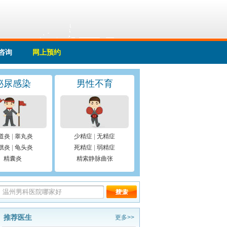
咨询
网上预约
泌尿感染
男性不育
道炎
|
睾丸炎
少精症
|
无精症
胱炎
|
龟头炎
死精症
|
弱精症
精囊炎
精索静脉曲张
推荐医生
更多>>