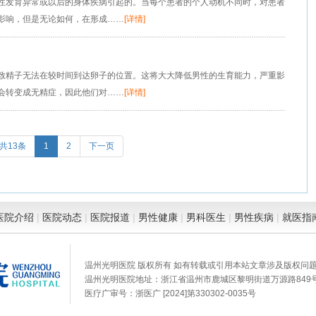
性发育异常或以后的身体疾病引起的。当每个患者的个人动机不同时，对患者
影响，但是无论如何，在形成……
[详情]
致精子无法在较时间到达卵子的位置。这将大大降低男性的生育能力，严重影
会转变成无精症，因此他们对……
[详情]
共13条
1
2
下一页
医院介绍
|
医院动态
|
医院报道
|
男性健康
|
男科医生
|
男性疾病
|
就医指
温州光明医院 版权所有 如有转载或引用本站文章涉及版权问
温州光明医院地址：浙江省温州市鹿城区黎明街道万源路849
医疗广审号：浙医广 [2024]第330302-0035号