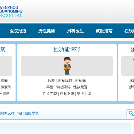
医院报道
男性健康
男科医生
就医指南
在线
疾病
性功能障碍
列腺痛
阳痿
|
射精障碍
|
射精痛
尿
列腺囊肿
早泄
|
勃起障碍
|
性欲衰退
膀
列腺癌
性欲亢奋
|
勃起不坚
|
早泄手术
医院怎么样
|
治疗阳痿早泄