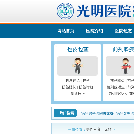
网站首页
医院介绍
医院动态
包皮包茎
前列腺
包皮过长
|
包茎
前列腺炎
|
前
阴茎延长
|
阴茎增粗
前列腺增生
|
前
阴茎矫正
前列腺钙化
|
前
热门搜索
温州男科医院哪家好
|
温州光明
当前位置：
男性不育
>
无精
>