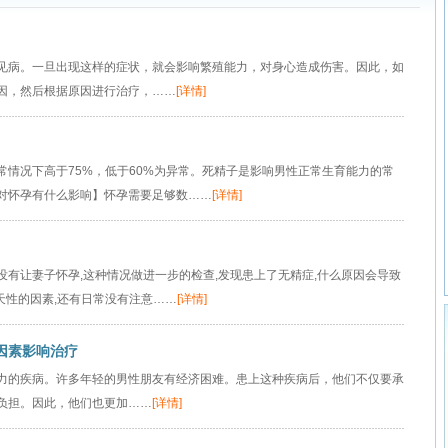
见病。一旦出现这样的症状，就会影响繁殖能力，对身心造成伤害。因此，如
因，然后根据原因进行治疗，……
[详情]
常情况下高于75%，低于60%为异常。死精子是影响男性正常生育能力的常
对怀孕有什么影响】怀孕需要足够数……
[详情]
光明医院
在线咨询
预约挂号
有让妻子怀孕,这种情况做进一步的检查,发现患上了无精症,什么原因会导致
天性的因素,还有日常没有注意……
[详情]
因素影响治疗
力的疾病。许多年轻的男性朋友有经济困难。患上这种疾病后，他们不仅要承
负担。因此，他们也更加……
[详情]