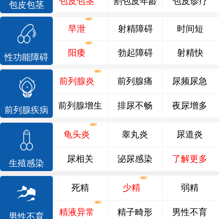
包皮包茎
割包皮年龄
包皮诊疗
包皮包茎
早泄
射精障碍
时间短
阳痿
勃起障碍
射精快
性功能障碍
前列腺炎
前列腺痛
尿频尿急
前列腺增生
排尿不畅
夜尿增多
前列腺疾病
龟头炎
睾丸炎
尿道炎
尿相关
泌尿感染
了解更多
生殖感染
死精
少精
弱精
精液异常
精子畸形
男性不育
男性不育