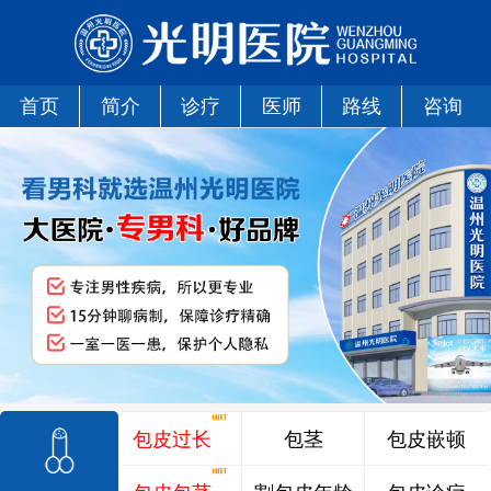
首页
简介
诊疗
医师
路线
咨询
包皮过长
包茎
包皮嵌顿