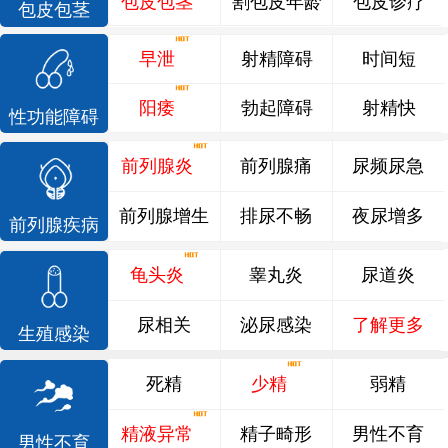
包皮包茎
割包皮年龄
包皮诊疗
包皮包茎
早泄
射精障碍
时间短
阳痿
勃起障碍
射精快
性功能障碍
前列腺炎
前列腺痛
尿频尿急
前列腺增生
排尿不畅
夜尿增多
前列腺疾病
龟头炎
睾丸炎
尿道炎
尿相关
泌尿感染
了解更多
生殖感染
死精
少精
弱精
精液异常
精子畸形
男性不育
男性不育